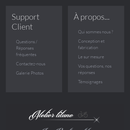
Support
À propos...
Client
Qui sommes nous ?
Conception et
Questions /
fabrication
Réponses
fréquentes
Le sur mesure
Contactez-nous
Vos questions, nos
réponses
Galerie Photos
Témoignages