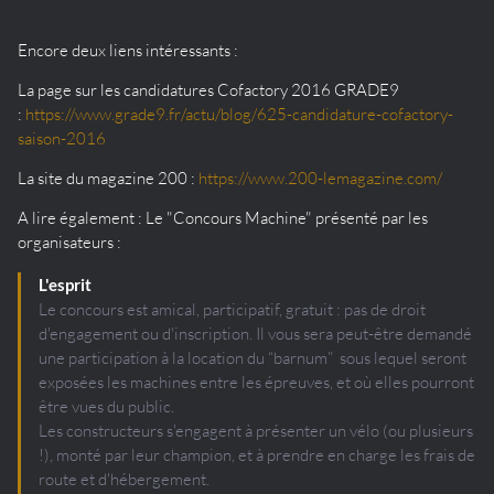
Encore deux liens intéressants :
La page sur les candidatures Cofactory 2016 GRADE9
:
https://www.grade9.fr/actu/blog/625-candidature-cofactory-
saison-2016
La site du magazine 200 :
https://www.200-lemagazine.com/
A lire également : Le "Concours Machine" présenté par les
organisateurs :
L'esprit
Le concours est amical, participatif, gratuit : pas de droit
d'engagement ou d'inscription. Il vous sera peut-être demandé
une participation à la location du “barnum” sous lequel seront
exposées les machines entre les épreuves, et où elles pourront
être vues du public.
Les constructeurs s'engagent à présenter un vélo (ou plusieurs
!), monté par leur champion, et à prendre en charge les frais de
route et d'hébergement.