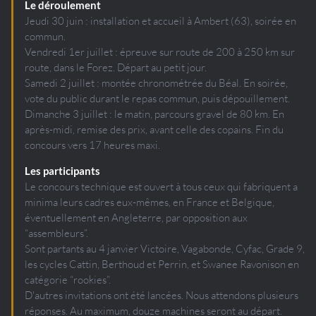
Le déroulement
Jeudi 30 juin : installation et accueil à Ambert (63), soirée en
commun.
Vendredi 1er juillet : épreuve sur route de 200 à 250 km sur
route, dans le Forez. Départ au petit jour.
Samedi 2 juillet : montée chronométrée du Béal. En soirée,
vote du public durant le repas commun, puis dépouillement.
Dimanche 3 juillet : le matin, parcours gravel de 80 km. En
après-midi, remise des prix, avant celle des copains. Fin du
concours vers 17 heures maxi.
Les participants
Le concours technique est ouvert à tous ceux qui fabriquent a
minima leurs cadres eux-mêmes, en France et Belgique,
éventuellement en Angleterre, par opposition aux
“assembleurs”.
Sont partants au 4 janvier Victoire, Vagabonde, Cyfac, Grade 9,
les cycles Cattin, Berthoud et Perrin, et Swanee Ravonison en
catégorie “rookies”.
D'autres invitations ont été lancées. Nous attendons plusieurs
réponses. Au maximum, douze machines seront au départ.