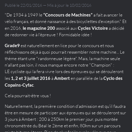
Publié le 22/01/2016 — Mis à jour le 10/02/2016
"De 1934 à 1949 le
“Concours de Machines”
a fait avancer le
vélo français, et donné naissance à des bicyclettes d'exception." Et
en 2016,
le magazine 200
associé aux
Cycles Victoire
a décidé
de redonner vie à l'épreuve ! Formidable idée !
Grade9
est naturellement en lice pour le concours et nous
réfléchissons déjà à quoi pourrait ressembler notre machine... Le
thème étant une "randonneuse légère". Mais, la machine seule
n'allant pas loin, il nous manque encore notre "Champion" :
LE cycliste qui la fera vivre lors des épreuves qui se dérouleront
les
1, 2 et 3 juillet 2016
à
Ambert
en parallèle de la
Cyclo des
Copains-Cyfac
.
Cela pourrait-être vous !
Naturellement, la première condition d'admission est qu'il faudra
être en mesure de participer aux épreuves qui se dérouleront sur
3 jours à Ambert : 200 à 250km le premier jour, puis montée
chronométrée du Béal le 2ème et enfin, 80km sur un parcours