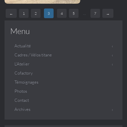
…
←
1
2
3
4
5
7
→
Menu
Actualité
Cadres / Vélos titane
L'Atelier
Cofactory
Témoignages
Photos
Contact
Archives