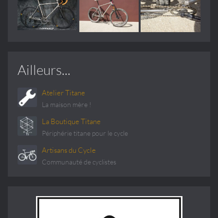
Ailleurs...
Atelier Titane
La maison mère !
La Boutique Titane
Périphérie titane pour le cycle
Artisans du Cycle
Communauté de cyclistes