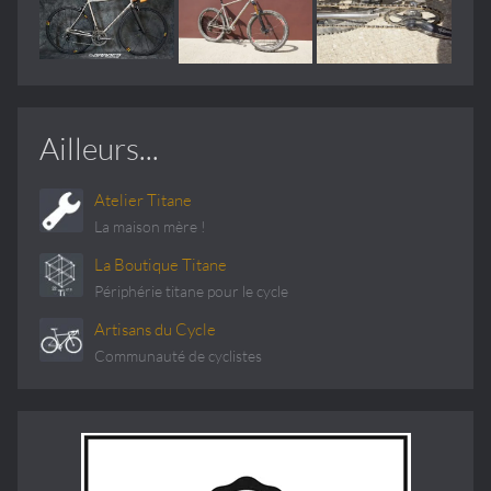
Ailleurs...
Atelier Titane
La maison mère !
La Boutique Titane
Périphérie titane pour le cycle
Artisans du Cycle
Communauté de cyclistes