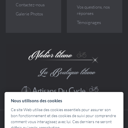
Contactez-nous
Vos questions, nos
réponses
Galerie Photos
Témoignages
Nous utilisons des cookies
Ce site Web utilise des cookies essentiels pour assurer son
bon fonctionnement et des cookies de suivi pour comprendre
Copyright © 2013
SARL ATELIER TITANE
- Tous droits réservés. La
comment vous interagissez avec lui. Ces derniers ne seront
reproduction sur quelque support que ce soit, partielle ou totale, de tout
définis qu'après approbation.