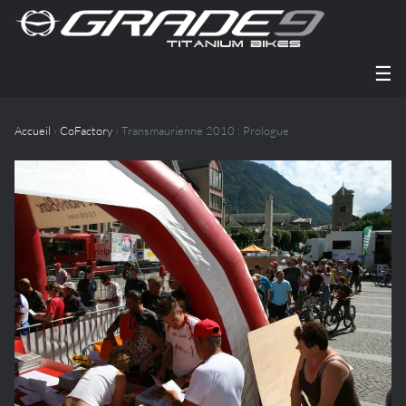
☰
Accueil
›
CoFactory
› Transmaurienne 2010 : Prologue