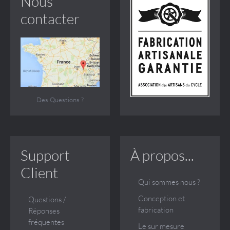
Nous
contacter
Des Questions ?
Support
À propos...
Client
Qui sommes nous ?
Conception et
Questions /
fabrication
Réponses
fréquentes
Le sur mesure