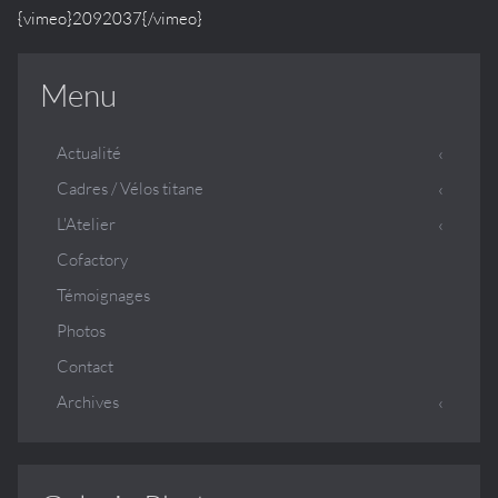
{vimeo}2092037{/vimeo}
Menu
Actualité
Cadres / Vélos titane
L'Atelier
Cofactory
Témoignages
Photos
Contact
Archives