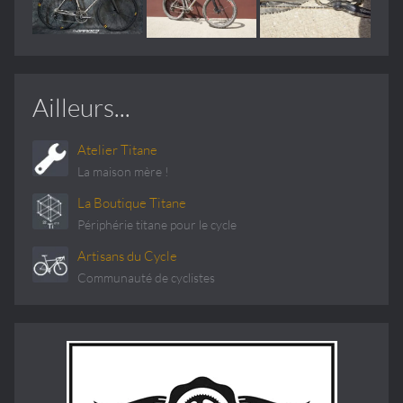
Ailleurs...
Atelier Titane
La maison mère !
La Boutique Titane
Périphérie titane pour le cycle
Artisans du Cycle
Communauté de cyclistes