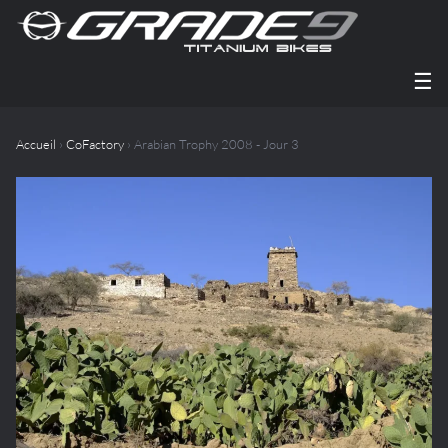
☰
Accueil
›
CoFactory
› Arabian Trophy 2008 - Jour 3