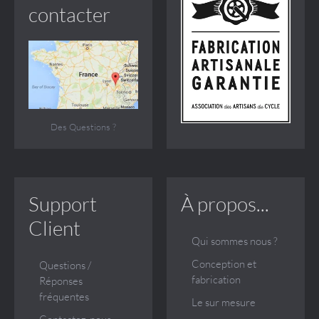
contacter
Des Questions ?
Support
À propos...
Client
Qui sommes nous ?
Conception et
Questions /
fabrication
Réponses
fréquentes
Le sur mesure