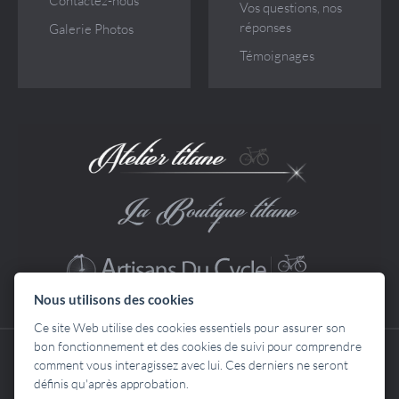
Contactez-nous
Vos questions, nos
réponses
Galerie Photos
Témoignages
Nous utilisons des cookies
Ce site Web utilise des cookies essentiels pour assurer son
bon fonctionnement et des cookies de suivi pour comprendre
Copyright © 2013
SARL ATELIER TITANE
- Tous droits réservés. La
comment vous interagissez avec lui. Ces derniers ne seront
reproduction sur quelque support que ce soit, partielle ou totale, de tout
définis qu'après approbation.
document, photo, video ou texte présent sur ce site, sans l'accord