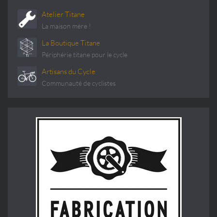
Atelier Titane
La maison mère !
La Boutique Titane
Périphérie titane pour le cycle
Artisans du Cycle
Communauté de cyclistes