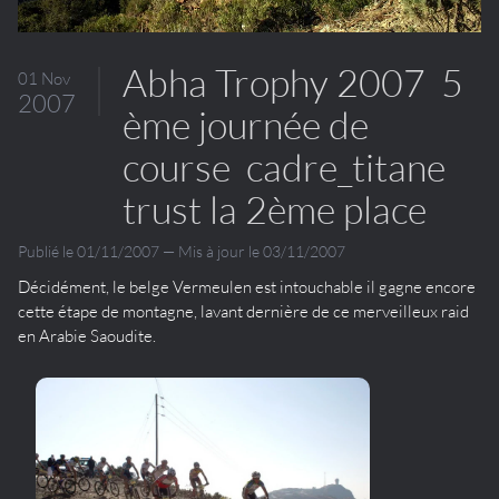
Abha Trophy 2007  5
01 Nov
2007
ème journée de
course  cadre_titane
trust la 2ème place
Publié le 01/11/2007 — Mis à jour le 03/11/2007
Décidément, le belge Vermeulen est intouchable il gagne encore
cette étape de montagne, lavant dernière de ce merveilleux raid
en Arabie Saoudite.