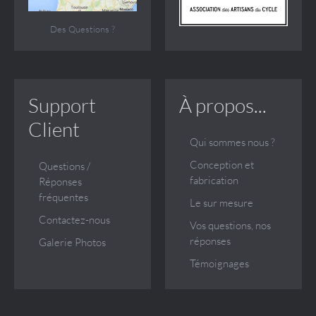
Des Questions ?
Support
À propos...
Client
Qui sommes nous ?
Conception et
Questions /
fabrication
Réponses
fréquentes
Le sur mesure
Contactez-nous
Vos questions, nos
réponses
Galerie Photos
Témoignages