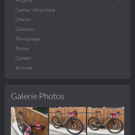
Actualité
Cadres / Vélos titane
L'Atelier
Cofactory
Témoignages
Photos
Contact
Archives
Galerie Photos