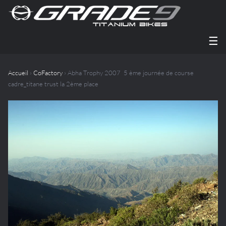
☰
Accueil
›
CoFactory
› Abha Trophy 2007  5 ème journée de course 
cadre_titane trust la 2ème place