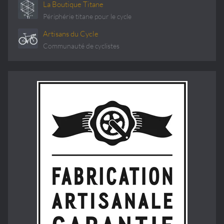
La Boutique Titane
Périphérie titane pour le cycle
Artisans du Cycle
Communauté de cyclistes