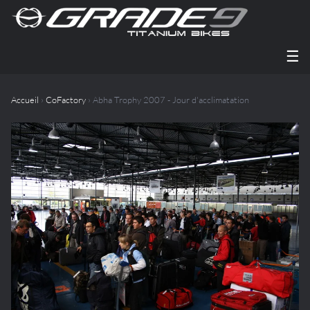
☰
Accueil
›
CoFactory
› Abha Trophy 2007 - Jour d'acclimatation