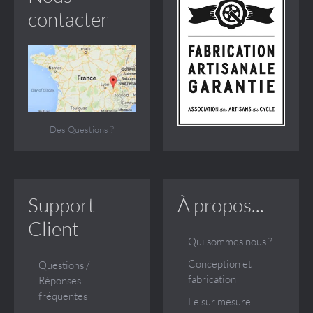
contacter
Des Questions ?
Support
À propos...
Client
Qui sommes nous ?
Conception et
Questions /
fabrication
Réponses
fréquentes
Le sur mesure