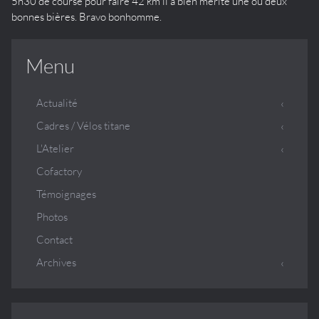
5h30 de course pour faire 42 km il a bien mérité une ou deux
bonnes bières. Bravo bonhomme.
Menu
Actualité
Cadres / Vélos titane
L'Atelier
Cofactory
Témoignages
Photos
Contact
Archives