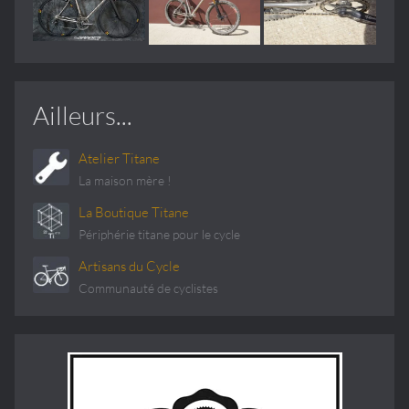
Ailleurs...
Atelier Titane
La maison mère !
La Boutique Titane
Périphérie titane pour le cycle
Artisans du Cycle
Communauté de cyclistes