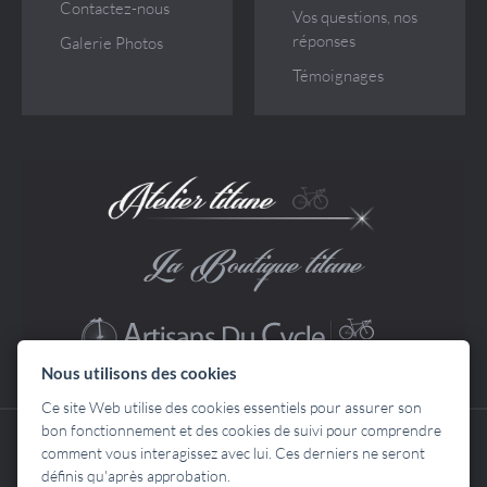
Contactez-nous
Vos questions, nos
réponses
Galerie Photos
Témoignages
Nous utilisons des cookies
Ce site Web utilise des cookies essentiels pour assurer son
bon fonctionnement et des cookies de suivi pour comprendre
Copyright © 2013
SARL ATELIER TITANE
- Tous droits réservés. La
comment vous interagissez avec lui. Ces derniers ne seront
reproduction sur quelque support que ce soit, partielle ou totale, de tout
définis qu'après approbation.