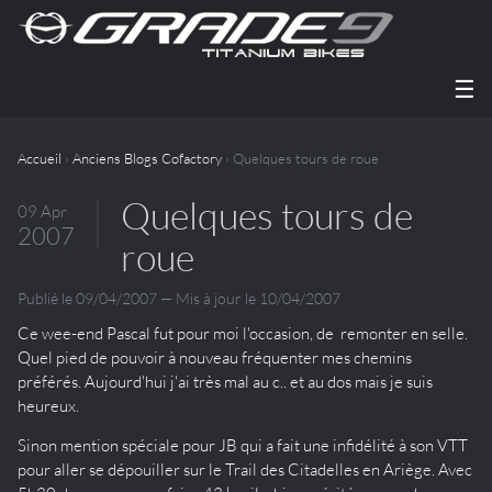
☰
Accueil
›
Anciens Blogs Cofactory
› Quelques tours de roue
Quelques tours de
09 Apr
2007
roue
Publié le 09/04/2007 — Mis à jour le 10/04/2007
Ce wee-end Pascal fut pour moi l'occasion, de remonter en selle.
Quel pied de pouvoir à nouveau fréquenter mes chemins
préférés. Aujourd'hui j'ai très mal au c.. et au dos mais je suis
heureux.
Sinon mention spéciale pour JB qui a fait une infidélité à son VTT
pour aller se dépouiller sur le Trail des Citadelles en Ariège. Avec