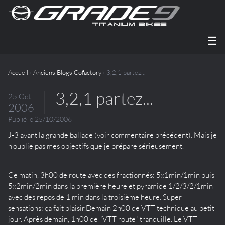
☰
Accueil
›
Anciens Blogs Cofactory
› 3,2,1 partez...
3,2,1 partez...
25 Oct
2006
Publié le 25/10/2006
J-3 avant la grande ballade (voir commentaire précédent). Mais je
n'oublie pas mes objectifs que je prépare sérieusement.
Ce matin, 3h00 de route avec des fractionnés: 5x1min/1min puis
5x2min/2min dans la première heure et pyramide 1/2/3/2/1min
avec des repos de 1 min dans la troisième heure. Super
sensations: ça fait plaisir.Demain 2h00 de VTT technique au petit
jour. Après demain, 1h00 de "VTT route" tranquille. Le VTT