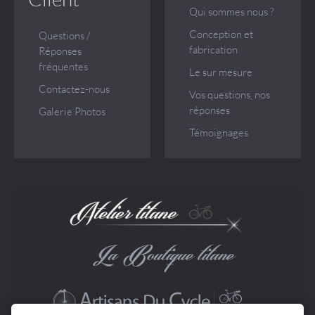
Qui sommes nous ?
Conception et
Questions /
fabrication
Réponses
fréquentes
Le sur mesure
Contactez-nous
Vos questions, nos
réponses
Galerie Photos
Témoignages