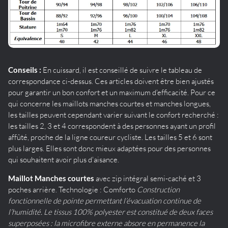
Conseils :
En cuissard, il est conseillé de suivre le tableau de
correspondance ci-dessus. Ces articles doivent être bien ajustés
pour garantir un bon confort et un maximum d'efficacité. Pour ce
qui concerne les maillots manches courtes et manches longues,
les tailles peuvent cependant varier suivant le confort recherché :
les tailles 2, 3 et 4 correspondent à des personnes ayant un profil
affûté, proche de la ligne coureur cycliste. Les tailles 5 et 6 sont
plus larges. Elles sont donc mieux adaptées pour des personnes
qui souhaitent avoir plus d'aisance.
Maillot Manches courtes
avec zip intégral semi-caché et 3
poches arrière. Technologie : Comforto
Construction
fonctionnelle de pointe permettant l’évacuation continue de
l’humidité. Le tissus 100% polyester est constitué de deux faces
superposées : la microfibre externe absore en permanence la