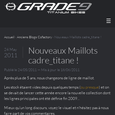
☰
Accueil
›
Anciens Blogs Cofactory
› Nouveaux Maillots cadre_titane !
Nouveaux Maillots
24 May
2011
cadre_titane !
Publié le 24/05/2011 — Mis à jour le 18/06/2011
Après plus de 5 ans, nous changeons de ligne de maillot.
Les stock étaient vides depuis quelques temps (
ou presque
) et on
se devait de lancer cette année encore la nouvelle collection dont
les lignes principales ont été définie fin 2009...
Mieux qu'un long discours, voyez le visuel et n'hésitez pas à nous
faire part de vos commentaires.