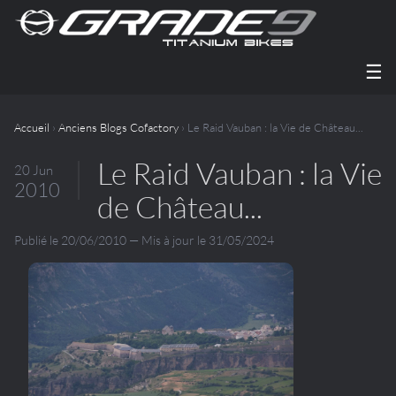
☰
Accueil
›
Anciens Blogs Cofactory
› Le Raid Vauban : la Vie de Château...
Le Raid Vauban : la Vie
20 Jun
2010
de Château...
Publié le 20/06/2010 — Mis à jour le 31/05/2024