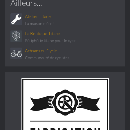
Ailleurs...
Atelier Titane
La maison mère !
La Boutique Titane
Périphérie titane pour le cycle
Artisans du Cycle
Communauté de cyclistes