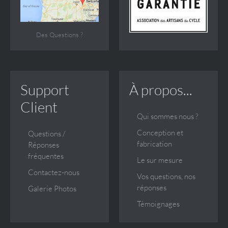
Des Questions ?
Support
À propos...
Client
Qui sommes nous ?
Conception et
Questions /
fabrication
Réponses
fréquentes
Le sur mesure
Contactez-nous
Vos questions, nos
réponses
Galerie Photos
Témoignages