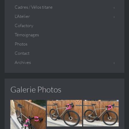
Cadres / Vélos titane
L'Atelier
Cofactory
Témoignages
Photos
Contact
Archives
Galerie Photos