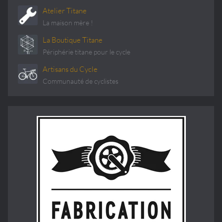
Atelier Titane
La maison mère !
La Boutique Titane
Périphérie titane pour le cycle
Artisans du Cycle
Communauté de cyclistes