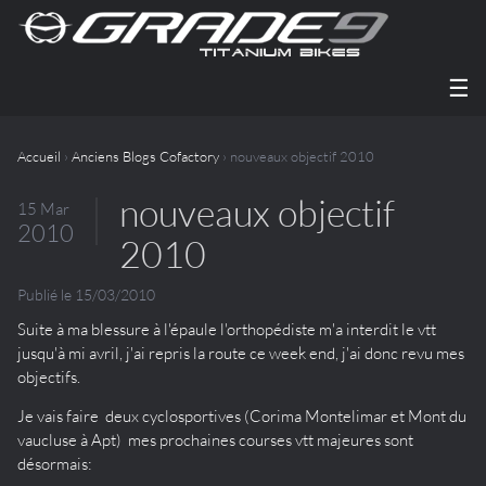
☰
Accueil
›
Anciens Blogs Cofactory
› nouveaux objectif 2010
nouveaux objectif
15 Mar
2010
2010
Publié le 15/03/2010
Suite à ma blessure à l'épaule l'orthopédiste m'a interdit le vtt
jusqu'à mi avril, j'ai repris la route ce week end, j'ai donc revu mes
objectifs.
Je vais faire deux cyclosportives (Corima Montelimar et Mont du
vaucluse à Apt) mes prochaines courses vtt majeures sont
désormais: