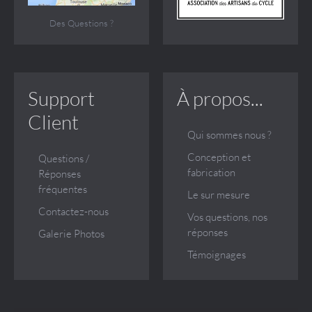
Des Questions ?
Support
À propos...
Client
Qui sommes nous ?
Conception et
Questions /
fabrication
Réponses
fréquentes
Le sur mesure
Contactez-nous
Vos questions, nos
réponses
Galerie Photos
Témoignages