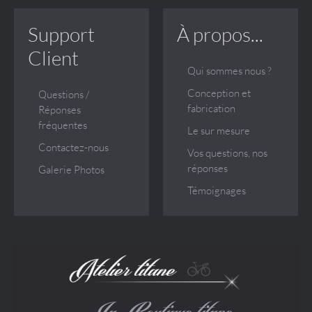
Support
À propos...
Client
Qui sommes nous ?
Conception et
Questions /
fabrication
Réponses
fréquentes
Le sur mesure
Contactez-nous
Vos questions, nos
réponses
Galerie Photos
Témoignages