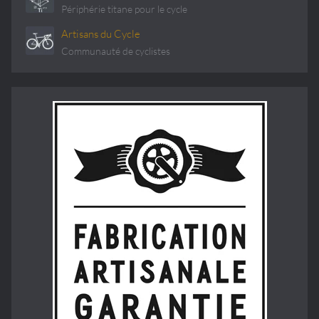
Périphérie titane pour le cycle
Artisans du Cycle
Communauté de cyclistes