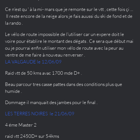
Ce n'est qu ' à la mi- mars que je remonte sur le vtt , cette fois çi ...
Il reste encore de la neige alors je fais auussi du ski de fond et de
la rando .
Le vélo de route impossible de l'utiliser car un expere doit le
voire pour établire le montant des dégats . Ce sera que début mai
ou je pourrai enfin utiliser mon vélo de route avec la peur au
ventre de me faire à nouveau renverser .
LA VALGAUDE le 12/06/09
Raid vtt de 50 kms avac 1700 mde D+ .
Beau parcour tres casse pattes dans des conditions plus que
humide .
Dommage il manquait des jambes pour le final .
LES TERRES NOIRES le 21/06/09
4 éme Master 2
raid vtt 2450D+ sur 54kms