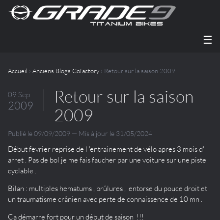
☰
Accueil
›
Anciens Blogs Cofactory
› Retour sur la saison 2009
Retour sur la saison
09 Sep
2009
2009
Publié le 09/09/2009 — Mis à jour le 31/05/2024
Début fevrier reprise de l 'entrainement de vélo apres 3 mois d'
arret . Pas de bol je me fais faucher par une voiture sur une piste
cyclable .
Bilan : multiples hematums , brûlures , entorse du pouce droit et
un traumatisme crânien avec perte de connaissence de 10 mn .
Ca démarre fort pour un début de saison !!!