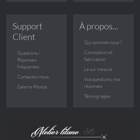
Support
À propos...
Client
Qui sommes nous ?
Conception et
Questions /
fabrication
Réponses
fréquentes
Le sur mesure
Contactez-nous
Vos questions, nos
réponses
Galerie Photos
Témoignages