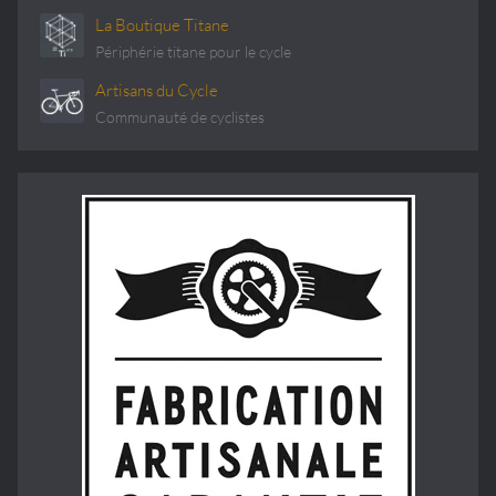
La Boutique Titane
Périphérie titane pour le cycle
Artisans du Cycle
Communauté de cyclistes