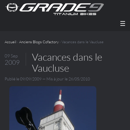
☰
Accueil
›
Anciens Blogs Cofactory
› Vacances dans le Vaucluse
Vacances dans le
09 Sep
2009
Vaucluse
Publié le 09/09/2009 — Mis à jour le 26/05/2010