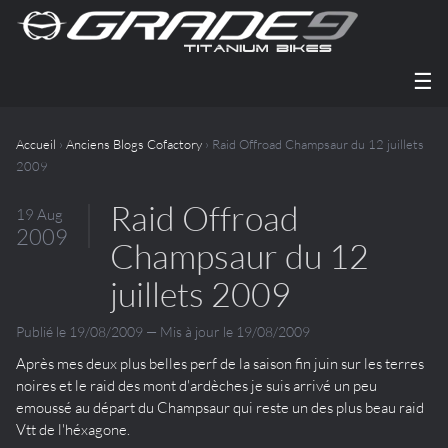
☰
Accueil
›
Anciens Blogs Cofactory
› Raid Offroad Champsaur du 12 juillets
2009
Raid Offroad
19 Aug
2009
Champsaur du 12
juillets 2009
Publié le 19/08/2009 — Mis à jour le 19/08/2009
Après mes deux plus belles perf de la saison fin juin sur les terres
noires et le raid des mont d'ardèches je suis arrivé un peu
emoussé au départ du Champsaur qui reste un des plus beau raid
Vtt de l'héxagone.