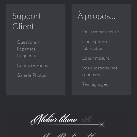
Support
À propos...
Client
Qui sommes nous ?
Conception et
Questions /
fabrication
Réponses
fréquentes
Le sur mesure
Contactez-nous
Vos questions, nos
réponses
Galerie Photos
Témoignages