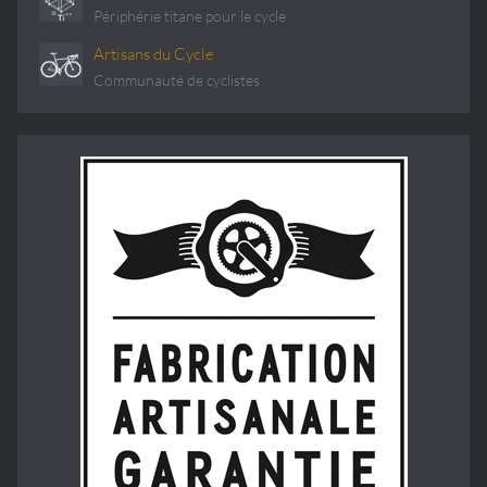
Périphérie titane pour le cycle
Artisans du Cycle
Communauté de cyclistes