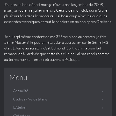
J'ai pris un bon départ mais je n'avais pas les jambes de 2008,
mais j'ai rouler régulier merci à Cédric de mon club qui m'a tiré
plusieurs fois dans le parcours. J'ai beaucoup aimé les quelques
descentes techniques et tout le sentiers en balcon après Orcières.
Je suis qd même content de ma 37ème place au scratch, je fait
5ème Master3, le podium était dur à accrocher car le 3ème M3
était 19ème au scratch, c'est Edmond Corti qui m'a bien fait
remarquer à l'arrivée que cette fois ci je ne l'ai pas repris comme
au terres noires ... en se retrouvera à Praloup.....
Menu
Actualité
Cadres / Vélos titane
L'Atelier
Cofactory