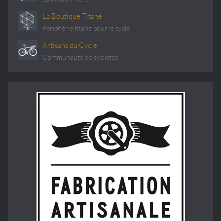
La Boutique Titane
Périphérie titane pour le cycle
Artisans du Cycle
Communauté de cyclistes