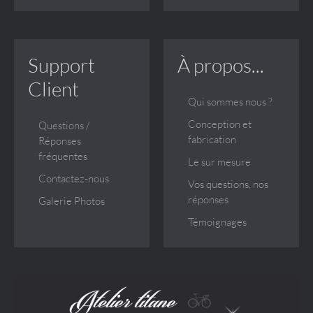
Support
À propos...
Client
Qui sommes nous ?
Conception et
Questions /
fabrication
Réponses
fréquentes
Le sur mesure
Contactez-nous
Vos questions, nos
réponses
Galerie Photos
Témoignages