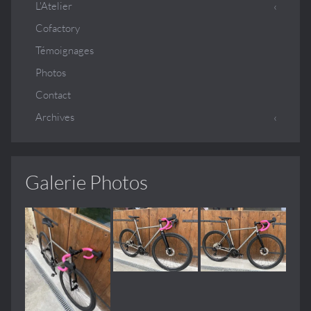
L'Atelier
Cofactory
Témoignages
Photos
Contact
Archives
Galerie Photos