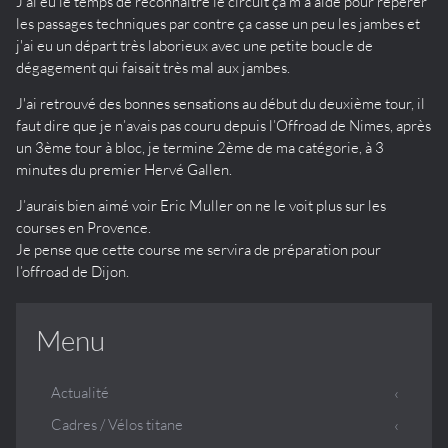
J'ai eu le temps de reconnaître le circuit ça m'a aidé pour repérer
les passages techniques par contre ça casse un peu les jambes et
j'ai eu un départ très laborieux avec une petite boucle de
dégagement qui faisait très mal aux jambes.
J'ai retrouvé des bonnes sensations au début du deuxième tour, il
faut dire que je n’avais pas couru depuis l’Offroad de Nimes, après
un 3ème tour à bloc, je termine 2ème de ma catégorie, à 3
minutes du premier Hervé Gallen.
J’aurais bien aimé voir Eric Muller on ne le voit plus sur les
courses en Provence.
Je pense que cette course me servira de préparation pour
l’offroad de Dijon.
Menu
Actualité
Cadres / Vélos titane