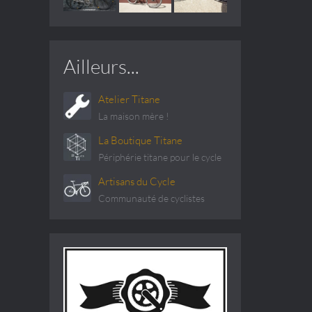
Ailleurs...
Atelier Titane
La maison mère !
La Boutique Titane
Périphérie titane pour le cycle
Artisans du Cycle
Communauté de cyclistes