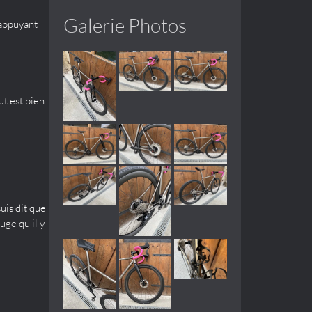
Galerie Photos
 appuyant
ut est bien
suis dit que
uge qu'il y