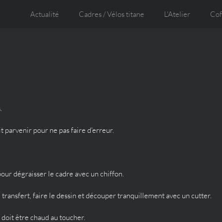
Actualité
Cadres / Vélos titane
L'Atelier
Cof
.
 parvenir pour ne pas faire d'erreur.
 pour dégraisser le cadre avec un chiffon.
 transfert, faire le dessin et découper tranquillement avec un cutter.
 doit être chaud au toucher.