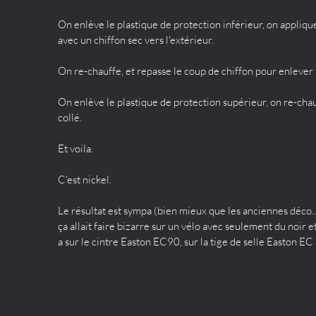
On enlève le plastique de protection inférieur, on appliq
avec un chiffon sec vers l'extérieur.
On re-chauffe, et repasse le coup de chiffon pour enlever 
On enlève le plastique de protection supérieur, on re-cha
collé.
Et voila.
C'est nickel.
Le résultat est sympa (bien mieux que les anciennes déco....)
ça allait faire bizarre sur un vélo avec seulement du noir e
a sur le cintre Easton EC90, sur la tige de selle Easton E