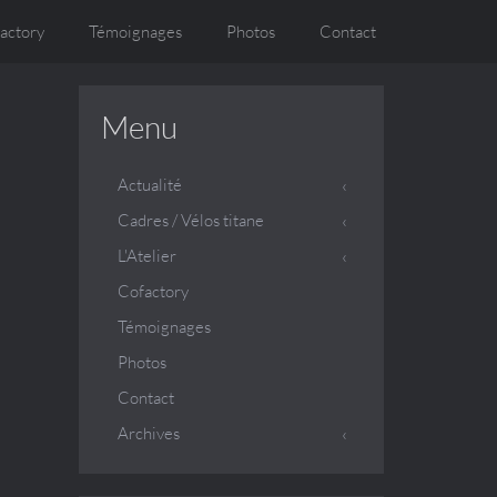
actory
Témoignages
Photos
Contact
Menu
Actualité
Cadres / Vélos titane
L'Atelier
Cofactory
Témoignages
Photos
Contact
Archives