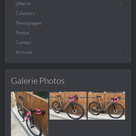
L'Atelier
Cofactory
Témoignages
Photos
Contact
Archives
Galerie Photos