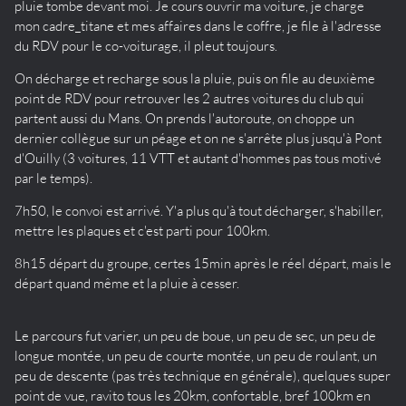
pluie tombe devant moi. Je cours ouvrir ma voiture, je charge
mon cadre_titane et mes affaires dans le coffre, je file à l'adresse
du RDV pour le co-voiturage, il pleut toujours.
On décharge et recharge sous la pluie, puis on file au deuxième
point de RDV pour retrouver les 2 autres voitures du club qui
partent aussi du Mans. On prends l'autoroute, on choppe un
dernier collègue sur un péage et on ne s'arrête plus jusqu'à Pont
d'Ouilly (3 voitures, 11 VTT et autant d'hommes pas tous motivé
par le temps).
7h50, le convoi est arrivé. Y'a plus qu'à tout décharger, s'habiller,
mettre les plaques et c'est parti pour 100km.
8h15 départ du groupe, certes 15min après le réel départ, mais le
départ quand même et la pluie à cesser.
Le parcours fut varier, un peu de boue, un peu de sec, un peu de
longue montée, un peu de courte montée, un peu de roulant, un
peu de descente (pas très technique en générale), quelques super
point de vue, ravito tous les 20km, confortable, bref 100km en