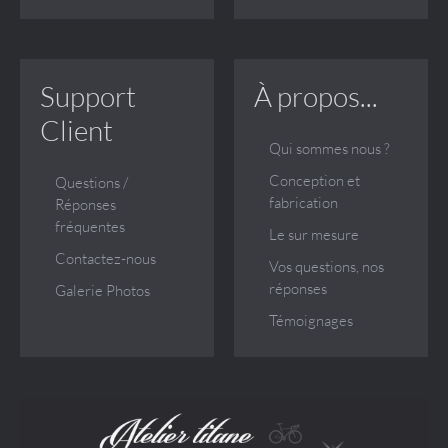
Support
À propos...
Client
Qui sommes nous ?
Conception et
Questions /
fabrication
Réponses
fréquentes
Le sur mesure
Contactez-nous
Vos questions, nos
réponses
Galerie Photos
Témoignages