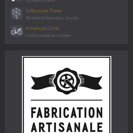
La maison mère !
La Boutique Titane
Périphérie titane pour le cycle
Artisans du Cycle
Communauté de cyclistes