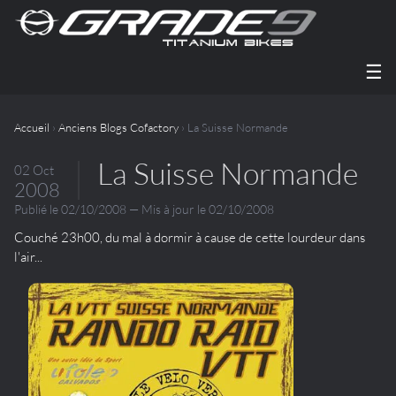
☰
Accueil
›
Anciens Blogs Cofactory
› La Suisse Normande
La Suisse Normande
02 Oct
2008
Publié le 02/10/2008 — Mis à jour le 02/10/2008
Couché 23h00, du mal à dormir à cause de cette lourdeur dans
l'air...