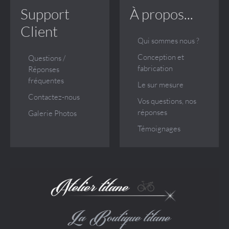
Support
À propos...
Client
Qui sommes nous ?
Conception et
Questions /
fabrication
Réponses
fréquentes
Le sur mesure
Contactez-nous
Vos questions, nos
réponses
Galerie Photos
Témoignages