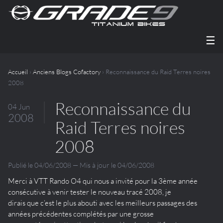
☰
Accueil
›
Anciens Blogs Cofactory
› Reconnaissance du Raid Terres noires
2008
Reconnaissance du
04 Jun
2008
Raid Terres noires
2008
Publié le 04/06/2008 — Mis à jour le 04/06/2008
Merci à VTT Rando O4 qui nous a invité pour la 3ème année
consécutive à venir tester le nouveau tracé 2008, je
dirais que c’est le plus abouti avec les meilleurs passages des
années précédentes complétés par une grosse