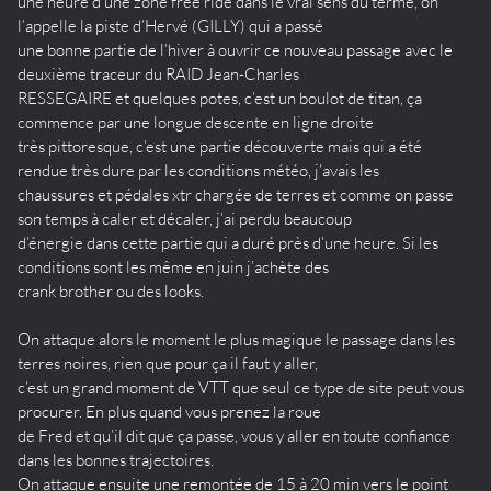
une heure d’une zone free ride dans le vrai sens du terme, on
l’appelle la piste d’Hervé (GILLY) qui a passé
une bonne partie de l’hiver à ouvrir ce nouveau passage avec le
deuxième traceur du RAID Jean-Charles
RESSEGAIRE et quelques potes, c’est un boulot de titan, ça
commence par une longue descente en ligne droite
très pittoresque, c’est une partie découverte mais qui a été
rendue très dure par les conditions météo, j’avais les
chaussures et pédales xtr chargée de terres et comme on passe
son temps à caler et décaler, j’ai perdu beaucoup
d’énergie dans cette partie qui a duré près d’une heure. Si les
conditions sont les même en juin j’achète des
crank brother ou des looks.
On attaque alors le moment le plus magique le passage dans les
terres noires, rien que pour ça il faut y aller,
c’est un grand moment de VTT que seul ce type de site peut vous
procurer. En plus quand vous prenez la roue
de Fred et qu’il dit que ça passe, vous y aller en toute confiance
dans les bonnes trajectoires.
On attaque ensuite une remontée de 15 à 20 min vers le point