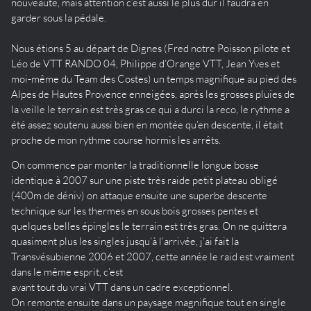
nouveauté, mais attention c’est aussi le plus dur il faudra en
garder sous la pédale.
Nous étions 5 au départ de Dignes (Fred notre Poisson pilote et
Léo de VTT RANDO 04, Philippe d’Orange VTT, Jean Yves et
moi-même du Team des Costes) un temps magnifique au pied des
Alpes de Hautes Provence enneigées, après les grosses pluies de
la veille le terrain est très gras ce qui a durci la reco, le rythme a
été assez soutenu aussi bien en montée qu’en descente, il était
proche de mon rythme course hormis les arrêts.
On commence par monter la traditionnelle longue bosse
identique à 2007 sur une piste très raide petit plateau obligé
(400m de déniv) on attaque ensuite une superbe descente
technique sur les thermes en sous bois grosses pentes et
quelques belles épingles le terrain est très gras. On ne quittera
quasiment plus les singles jusqu’à l’arrivée, j’ai fait la
Transvésubienne 2006 et 2007, cette année le raid est vraiment
dans le même esprit, c’est
avant tout du vrai VTT dans un cadre exceptionnel.
On remonte ensuite dans un paysage magnifique tout en single