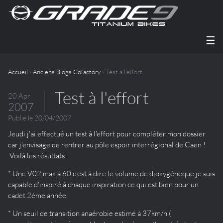
☰
Accueil
›
Anciens Blogs Cofactory
› Test à l'effort
Test à l'effort
20 Apr
2007
Publié le 20/04/2007
Jeudi j'ai effectué un test à l'effort pour compléter mon dossier
car j'envisage de rentrer au pôle espoir interrégional de Caen !
Voilà les résultats :
* Une V02 max à 60 c'est à dire le volume de dioxygèneque je suis
capable d'inspiré à chaque inspiration ce qui est bien pour un
cadet 2ème année.
* Un seuil de transition anaérobie estimé à 37km/h (