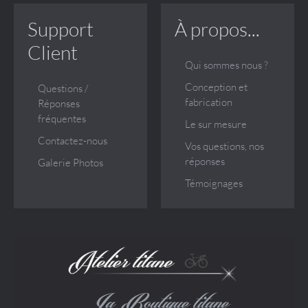
Support
À propos...
Client
Qui sommes nous ?
Conception et
Questions /
fabrication
Réponses
fréquentes
Le sur mesure
Contactez-nous
Vos questions, nos
réponses
Galerie Photos
Témoignages