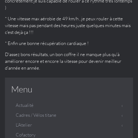
concrétement je suis capable de rouler à ce rythme très lontemps
)
* Une vitesse max aérobie de 49 km/h , je peux rouler à cette
vitesse mais pas pendant des heures juste quelques minutes mais
c'est dejà ça !!!
* Enfin une bonne récupération cardiaque !
D'assez bons résultats, un bon coffre il ne manque plus qu'à
améliorer encore et encore la vitesse pour devenir meilleur
d'année en année.
Menu
Actualité
Cadres / Vélos titane
L'Atelier
Cofactory