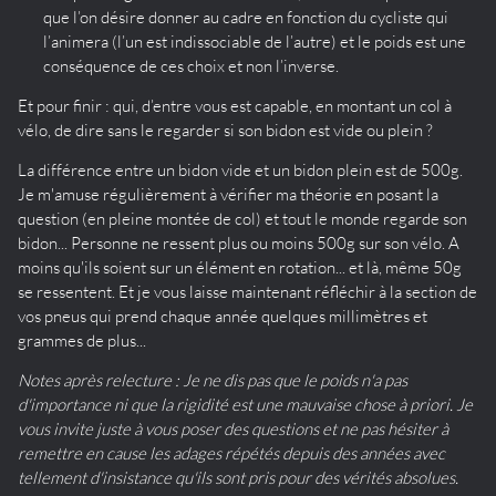
que l’on désire donner au cadre en fonction du cycliste qui
l’animera (l’un est indissociable de l’autre) et le poids est une
conséquence de ces choix et non l’inverse.
Et pour finir : qui, d’entre vous est capable, en montant un col à
vélo, de dire sans le regarder si son bidon est vide ou plein ?
La différence entre un bidon vide et un bidon plein est de 500g.
Je m'amuse régulièrement à vérifier ma théorie en posant la
question (en pleine montée de col) et tout le monde regarde son
bidon... Personne ne ressent plus ou moins 500g sur son vélo. A
moins qu'ils soient sur un élément en rotation... et là, même 50g
se ressentent. Et je vous laisse maintenant réfléchir à la section de
vos pneus qui prend chaque année quelques millimètres et
grammes de plus...
Notes après relecture : Je ne dis pas que le poids n'a pas
d'importance ni que la rigidité est une mauvaise chose à priori. Je
vous invite juste à vous poser des questions et ne pas hésiter à
remettre en cause les adages répétés depuis des années avec
tellement d'insistance qu'ils sont pris pour des vérités absolues.