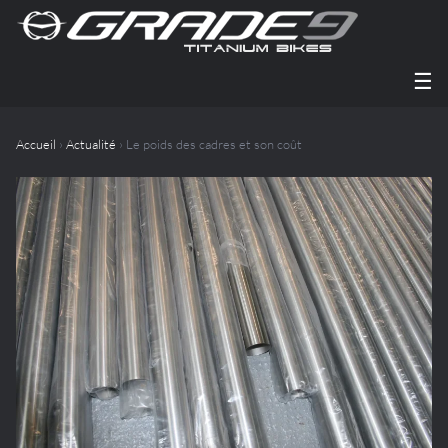
☰
Accueil
›
Actualité
› Le poids des cadres et son coût