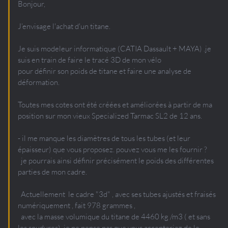
Bonjour,
J’envisage l'achat d'un titane.
Je suis modeleur informatique (CATIA Dassault + MAYA) .je
suis en train de faire le tracé 3D de mon vélo
pour définir son poids de titane et faire une analyse de
déformation.
Toutes mes cotes ont été créées et améliorées à partir de ma
position sur mon vieux Specialized Tarmac SL2 de 12 ans.
- il me manque les diamètres de tous les tubes (et leur
épaisseur) que vous proposez. pouvez vous me les fournir ?
je pourrais ainsi définir précisément le poids des différentes
parties de mon cadre.
Actuellement le cadre "3d" , avec ses tubes ajustés et fraisés
numériquement , fait 978 grammes ,
avec la masse volumique du titane de 4460 kg /m3 ( et sans
les soudures). je ne pense pas que vous accepteriez de le