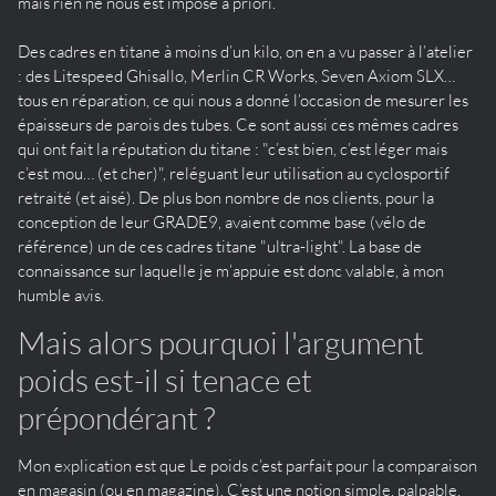
mais rien ne nous est imposé à priori.
Des cadres en titane à moins d’un kilo, on en a vu passer à l’atelier
: des Litespeed Ghisallo, Merlin CR Works, Seven Axiom SLX…
tous en réparation, ce qui nous a donné l’occasion de mesurer les
épaisseurs de parois des tubes. Ce sont aussi ces mêmes cadres
qui ont fait la réputation du titane : "c’est bien, c’est léger mais
c’est mou… (et cher)", reléguant leur utilisation au cyclosportif
retraité (et aisé). De plus bon nombre de nos clients, pour la
conception de leur GRADE9, avaient comme base (vélo de
référence) un de ces cadres titane "ultra-light". La base de
connaissance sur laquelle je m’appuie est donc valable, à mon
humble avis.
Mais alors pourquoi l'argument
poids est-il si tenace et
prépondérant ?
Mon explication est que Le poids c’est parfait pour la comparaison
en magasin (ou en magazine). C’est une notion simple, palpable,