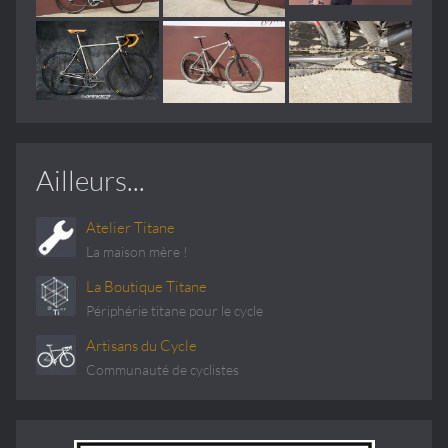
Ailleurs...
Atelier Titane
La maison mère !
La Boutique Titane
Périphérie titane pour le cycle
Artisans du Cycle
Communauté de cyclistes