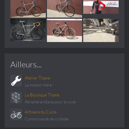
Ailleurs...
Atelier Titane
La maison mère !
La Boutique Titane
Périphérie titane pour le cycle
Artisans du Cycle
Communauté de cyclistes