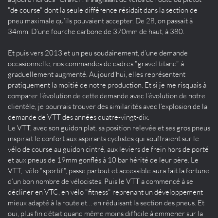
"de course" dont la seule différence résidait dans la section de
pneu maximale qu’ils pouvaient accepter. De 28, on passait à
34mm. D’une fourche carbone de 370mm de haut, à 380.
Et puis vers 2013 et un peu soudainement, d’une demande
occasionnelle, nos commandes de cadres "gravel titane" à
graduellement augmenté. Aujourd’hui, elles représentent
pratiquement la moitié de notre production. Et si je me risquais à
comparer l’évolution de cette demande avec l’évolution de notre
clientèle, je pourrais trouver des similarités avec l’explosion de la
demande de VTT des années quatre-vingt-dix.
Le VTT, avec son guidon plat, sa position relevée et ses gros pneus
inspirait le confort aux aspirants cyclistes qui souffraient sur le
vélo de course au guidon cintré, aux leviers de frein hors de porté
et aux pneus de 19mm gonflés à 10 bar hérité de leur père. Le
VTT, vélo "sportif", passe partout et accessible aura fait la fortune
d’un bon nombre de vélocistes. Puis le VTT a commencé à se
décliner en VTC, en vélo "fitness" reprenant un développement
mieux adapté à la route et… en réduisant la section des pneus. Et
oui, plus fin c’était quand même moins difficile à emmener sur la