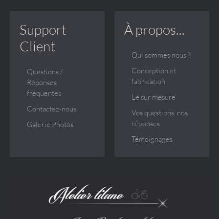
Support
À propos...
Client
Qui sommes nous ?
Conception et
Questions /
fabrication
Réponses
fréquentes
Le sur mesure
Contactez-nous
Vos questions, nos
réponses
Galerie Photos
Témoignages