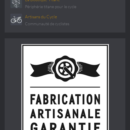
Périphérie titane pour le cycle
Artisans du Cycle
Communauté de cyclistes