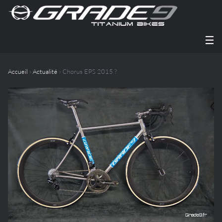
☰
Accueil
›
Actualité
› Chorus EPS 2015 ?