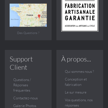
Des Questions ?
Support
À propos...
Client
Qui sommes nous ?
Conception et
Questions /
fabrication
Réponses
fréquentes
Le sur mesure
Contactez-nous
Vos questions, nos
réponses
Galerie Photos