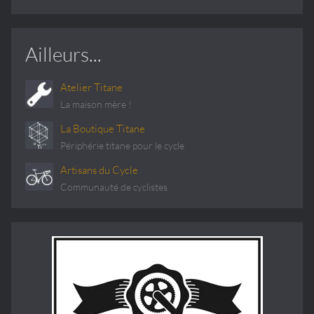
Ailleurs...
Atelier Titane
La maison mère !
La Boutique Titane
Périphérie titane pour le cycle
Artisans du Cycle
Communauté de cyclistes